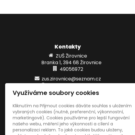
Kontakty
ZUŠ Žirovnice
Branka 1, 394 68 Žirovnice
49056972
zus.zirovnice@seznam.cz
www.zuszirovnice.cz
Využíváme soubory cookies
+420 733 101 872
621280359/0800
Kliknutím na Přijmout cookies dáváte souhlas s uložením
vybraných cookies (nutné, preferenční, výkonnostní,
marketingové). Cookies používáme pro lepší fungování
Sociální sítě
našeho webu, měření jeho výkonnosti a cílení a
personalizaci reklam. To jaké cookies budou uloženy,