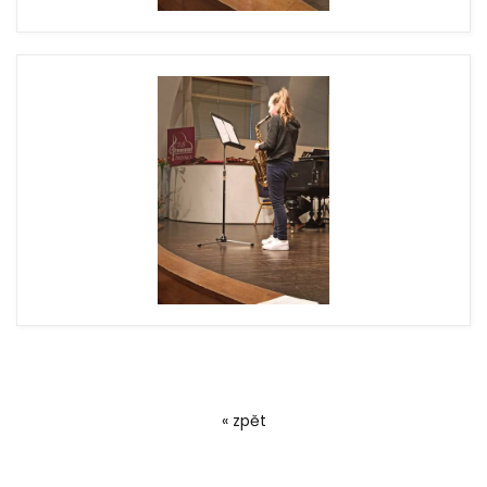
« zpět