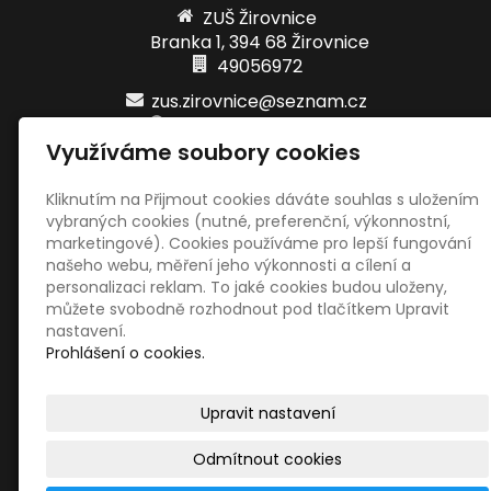
ZUŠ Žirovnice
Branka 1, 394 68 Žirovnice
49056972
zus.zirovnice@seznam.cz
www.zuszirovnice.cz
Využíváme soubory cookies
+420 733 101 872
621280359/0800
Kliknutím na Přijmout cookies dáváte souhlas s uložením
vybraných cookies (nutné, preferenční, výkonnostní,
marketingové). Cookies používáme pro lepší fungování
Sociální sítě
našeho webu, měření jeho výkonnosti a cílení a
personalizaci reklam. To jaké cookies budou uloženy,
můžete svobodně rozhodnout pod tlačítkem Upravit
nastavení.
Prohlášení o cookies.
Upravit nastavení
© 2026
ZUŠ Žirovnice
–
|
Mapa webu
Odmítnout cookies