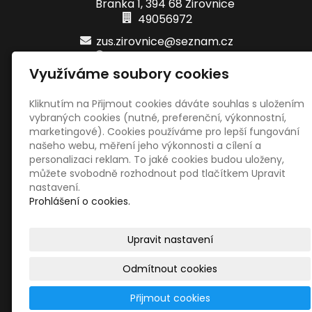
Branka 1, 394 68 Žirovnice
49056972
zus.zirovnice@seznam.cz
www.zuszirovnice.cz
Využíváme soubory cookies
+420 733 101 872
621280359/0800
Kliknutím na Přijmout cookies dáváte souhlas s uložením
vybraných cookies (nutné, preferenční, výkonnostní,
marketingové). Cookies používáme pro lepší fungování
Sociální sítě
našeho webu, měření jeho výkonnosti a cílení a
personalizaci reklam. To jaké cookies budou uloženy,
můžete svobodně rozhodnout pod tlačítkem Upravit
nastavení.
Prohlášení o cookies.
Upravit nastavení
© 2026
ZUŠ Žirovnice
–
|
Mapa webu
Odmítnout cookies
inPage
–
webové stránky
s AI,
doména
a
webhosting
Přijmout cookies