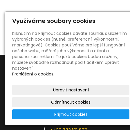
Využíváme soubory cookies
« zpět
Kliknutím na Přijmout cookies dáváte souhlas s uložením
vybraných cookies (nutné, preferenční, výkonnostní,
marketingové). Cookies používáme pro lepší fungování
našeho webu, měření jeho výkonnosti a cílení a
personalizaci reklam. To jaké cookies budou uloženy,
můžete svobodně rozhodnout pod tlačítkem Upravit
nastavení.
Prohlášení o cookies.
Kontakty
Upravit nastavení
ZUŠ Žirovnice
Branka 1, 394 68 Žirovnice
Odmítnout cookies
49056972
Přijmout cookies
zus.zirovnice@seznam.cz
www.zuszirovnice.cz