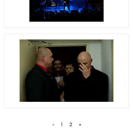
(current)
«
1
2
»