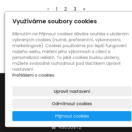
(current)
«
1
2
3
»
Využíváme soubory cookies
Kliknutím na Přijmout cookies dáváte souhlas s uložením
vybraných cookies (nutné, preferenční, výkonnostní,
« zpět
marketingové). Cookies používáme pro lepší fungování
našeho webu, měření jeho výkonnosti a cílení a
personalizaci reklam. To jaké cookies budou uloženy,
můžete svobodně rozhodnout pod tlačítkem Upravit
nastavení.
Prohlášení o cookies.
Upravit nastavení
Odmítnout cookies
Kontakty
ZUŠ Žirovnice
Přijmout cookies
Branka 1, 394 68 Žirovnice
49056972